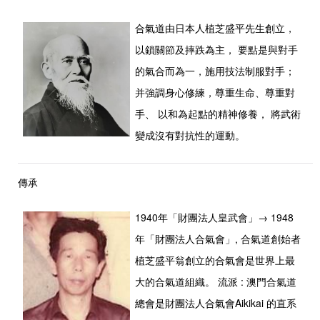
合氣道由日本人植芝盛平先生創立，
以鎖關節及摔跌為主， 要點是與對手
的氣合而為一，施用技法制服對手；
并強調身心修練，尊重生命、尊重對
手、 以和為起點的精神修養， 將武術
傳承
1940年「財團法人皇武會」→ 1948
年「財團法人合氣會」, 合氣道創始者
植芝盛平翁創立的合氣會是世界上最
大的合氣道組織。 流派 : 澳門合氣道
總會是財團法人合氣會Aikikai 的直系